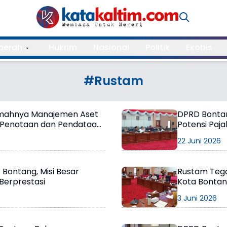
aerah
Hukrim
Nasional
Politik
Ekobis
#Rustam
emahnya Manajemen Aset
DPRD Bontan
 Penataan dan Pendataan
Potensi Paj
22 Juni 2026
 Bontang, Misi Besar
Rustam Tega
 Berprestasi
Kota Bontan
dalam Setia
3 Juni 2026