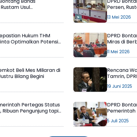
 Bontang Bahas
DPRD Bonta
 Rustam Usul
Persen, Rus
aji Matang
13 Mei 2026
epastian Hukum THM
DPRD Bontan
inta Optimalkan Potensi
Miras di Ber
11 Mei 2026
mkot Beli Mes Miliaran di
Rencana Wali
stru Bilang Begini
Tamrin, DPR
19 Juni 2025
erintah Pertegas Status
DPRD Bontan
, Ribuan Pengunjung tapi
Pemerintah
5 Juli 2025