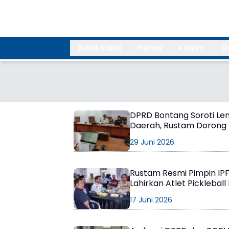
Kata Kami
Home
Kaltim
D
Search
DPRD Bontang Soroti L
Daerah, Rustam Dorong
Ulang BMD
29 Juni 2026
Rustam Resmi Pimpin IPF
Lahirkan Atlet Pickleball
17 Juni 2026