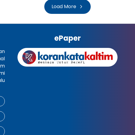
Load More
ePaper
an
al
im
mi
lu