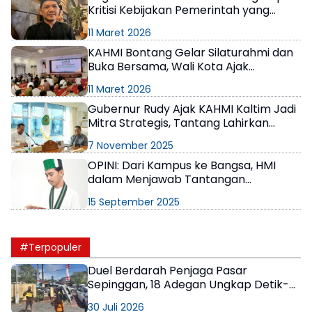
Kritisi Kebijakan Pemerintah yang
Tidak Pro Rakyat
11 Maret 2026
KAHMI Bontang Gelar Silaturahmi dan
Buka Bersama, Wali Kota Ajak
Kolaborasi
11 Maret 2026
Gubernur Rudy Ajak KAHMI Kaltim Jadi
Mitra Strategis, Tantang Lahirkan
Gagasan Progresif
7 November 2025
OPINI: Dari Kampus ke Bangsa, HMI
dalam Menjawab Tantangan
Multidimensi Indonesia
15 September 2025
#Terpopuler
Duel Berdarah Penjaga Pasar
Sepinggan, 18 Adegan Ungkap Detik-
Detik Tewasnya AS
30 Juli 2026