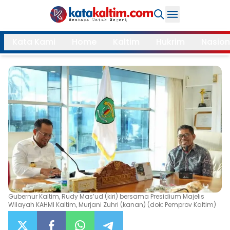
Daerah
Kata Kami
Home
Kaltim
Hukrim
Nasion
Samarinda
Kukar
Search
Balikpapan
Bontang
Kubar
Kutim
Mahulu
PPU
Paser
Berau
More
Internasional
Feature
Gubernur Kaltim, Rudy Mas’ud (kiri) bersama Presidium Majelis
Wilayah KAHMI Kaltim, Murjani Zuhri (kanan) (dok: Pemprov Kaltim)
Gaya
Opini
Hidup