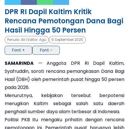
DPR RI Dapil Kaltim Kritik
×
Rencana Pemotongan Dana Bagi
Hasil Hingga 50 Persen
Penulis:
Ali
| Editor:
Agu
5 September 2025
Font +
Font -
SAMARINDA
— Anggota DPR RI Dapil Kaltim,
Syafruddin, soroti rencana pemangkasan Dana Bagi
Hasil (DBH) oleh pemerintah pusat hingga 50 persen
pada 2026.
Menurutnya, kebijakan tersebut berpotensi
merugikan Kaltim sebagai salah satu daerah
penghasil sumber daya alam terbesar di Indonesia.
Politisi PKB itu mengaku prihatin dengan rencana
pemotongan ini. Pemerintah pusat harusnya lebih