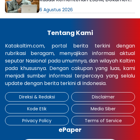
AMDAL PT KPC Dinyatakan Informasi
6 Agustus 2026
Publik
Tentang Kami
Katakaltim.com, portal berita terkini dengan
rubrikasi beragam, menyajikan informasi aktual
seputar Nasional pada umumnya, dan wilayah Kaltim
pada khususnya. Dengan cakupan yang luas, kami
menjadi sumber informasi terpercaya yang selalu
update dengan berita terkini di Indonesia.
Direksi & Redaksi
Disclaimer
Kode Etik
Media Siber
Privacy Policy
Terms of Service
ePaper